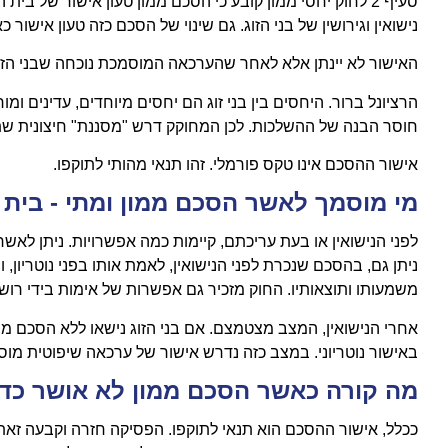
סעיף 2 לחוק יחסי ממון קובע כי הסכם ממון טעון אישור של 
נישואין וגירושין של בני הזוג. גם שינוי של הסכם כזה טעון אישור כ
האישור לא יינתן אלא לאחר שהערכאה המוסמכת נוכחה שבני הז
הרציונל ברור. היחסים בין בני זוג הם יחסים מיוחדים, עדינים ומ
חוסר הבנה של ההשלכות. לכן המחוקק דרש "מסננת" חיצונית שתו
אישור ההסכם אינו טקס פורמלי. זהו תנאי מהותי לתוקפו.
מי מוסמך לאשר הסכם ממון ומתי - בית מש
לפני הנישואין או בעת עריכתם, קיימות כמה אפשרויות. ניתן ל
ניתן גם, בהסכם שנכרת לפני הנישואין, לאמת אותו בפני נוטריון, 
משמעותו ותוצאותיו. החוק מזכיר גם אפשרות של אימות בידי רושם
אחרי הנישואין, המצב מצטמצם. אם בני הזוג נישאו ללא הסכם ממו
באישור נוטריוני. במצב כזה נדרש אישור של ערכאה שיפוטית מוס
מה קורה כאשר הסכם ממון לא אושר כדי