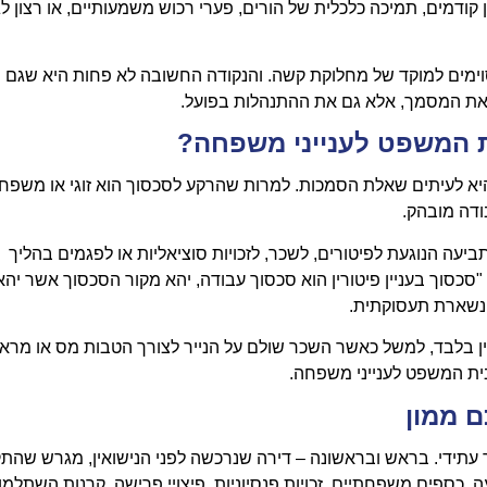
ן קודמים, תמיכה כלכלית של הורים, פערי רכוש משמעותיים, או רצון ל
וימים למוקד של מחלוקת קשה. והנקודה החשובה לא פחות היא שגם מ
את המסמך, אלא גם את ההתנהלות בפועל.
ית המשפט לענייני משפחה?
א לעיתים שאלת הסמכות. למרות שהרקע לסכסוך הוא זוגי או משפחת
דה מובהק.
מכות לדון בתביעה הנוגעת לפיטורים, לשכר, לזכויות סוציאליות או לפגמים בהליך
סכסוך בעניין פיטורין הוא סכסוך עבודה, יהא מקור הסכסוך אשר יהא
 נשארת תעסוקתית.
ן בלבד, למשל כאשר השכר שולם על הנייר לצורך הטבות מס או מראית
ית המשפט לענייני משפחה.
ם ממון
עתידי. בראש ובראשונה – דירה שנרכשה לפני הנישואין, מגרש שהת
 כספים משפחתיים, זכויות פנסיוניות, פיצויי פרישה, קרנות השתלמו