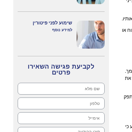
ני
תיו.
שימוע לפני פיטורין
ח או
למידע נוסף
לקביעת פגישה השאירו
מך.
פרטים
 את
תפק
א 169/83 שי נ' שי, נקבע כי