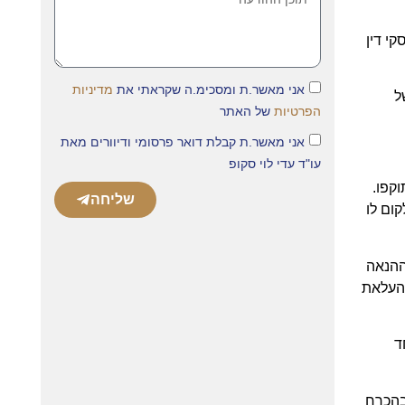
הודגש כי בשורה של פסקי דין
אני מאשר.ת ומסכימ.ה שקראתי את
מדיניות
ל
הפרטיות
של האתר
אני מאשר.ת קבלת דואר פרסומי ודיוורים מאת
עו"ד עדי לוי סקופ
קפו.
שליחה
ום לו
בות ההנאה
 העלאת
ד
וכל בהכרח