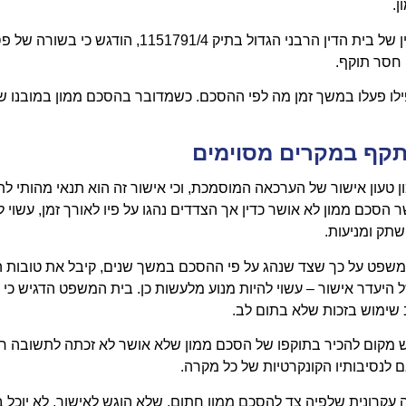
ן.
גם בפסיקה מאוחרת יותר, ובכלל זה בסקירה שהובאה בפסק הדין של בית הדין הרבני הגדול בתיק 1151791/4, 
 חסר תוקף.
ילו פעלו במשך זמן מה לפי ההסכם. כשמדובר בהסכם ממון במובנו ש
תקף במקרים מסוימים
 טעון אישור של הערכאה המוסמכת, וכי אישור זה הוא תנאי מהותי לתו
כם ממון לא אושר כדין אך הצדדים נהגו על פיו לאורך זמן, עשוי לק
תק ומניעות.
151 רודן נ' רודן, פ"ד לט(3) 186, עמד בית המשפט על כך שצד שנהג על פי ההסכם במשך שנים, קיבל את טו
היעדר אישור – עשוי להיות מנוע מלעשות כן. בית המשפט הדגיש כי
שימוש בזכות שלא בתום לב.
י השאלה אם יש מקום להכיר בתוקפו של הסכם ממון שלא אושר לא זכתה לתשובה ח
ם לנסיבותיו הקונקרטיות של כל מקרה.
9126/ פלונית נ' פלוני (2006) הובעה עמדה עקרונית שלפיה צד להסכם ממון חתום, שלא הוגש לאישור, לא י