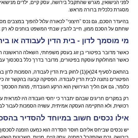
לפני הנישואין, מגרש שהתקבל בירושה, עסק קיים, ילדים מנישואי
מסגרת כלכלית ברורה מראש.
בהיעדר הסכם, גם נכס "חיצוני" לכאורה עלול להפוך במצבים מס
שחתם על הסכם ממון, חייב להבין שבתי המשפט בוחנים לא רק 
מי מוסמך לדון - בית הדין לעבודה או ב
כאשר מדובר בפיטורי בן זוג בעסק משפחתי, השאלה הראשונה הי
כאשר המחלוקת עוסקת בפיטורים, מדובר בדרך כלל בסכסוך עבו
בהתאם לסעיף 24(א)(1) לחוק בית הדין לעבודה, הס
הפיטורים נתונה לבית הדין לעבודה. הפסיקה קבעה בהקשר זה כי "
כלומר, גם אם הליך הגירושין הוא הרקע העובדתי, מהות הסכסוך
רק במקרים חריגים שבהם יתברר כי יחסי העבודה היו למראית עי
רכושית, ולא התקיימה העסקה אמיתית, עשויה הסמכות לעבור לב
אילו נכסים חשוב במיוחד להסדיר בהסכ
יש נכסים שביחס אליהם חוסר הסדרה הוא כמעט הזמנה לסכסוך 
בירושה, נכס שהתקבל במתנה, עסק קיים, מניות, חשבונות השקעה,