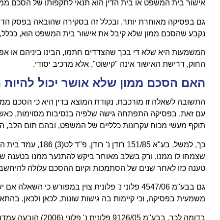
אישור בית המשפט או בית הדין הוא תנאי לתקפותו של הסכם ממו
נקבע שהסכם ממון שלא קיבל את אישור בית המשפט הוא, ככלל,
המשמעות היא שלא די בכך שהצדדים חתמו, הבינו ביניהם או אפ
החוק, דרישת האישור אינה "קישוט", אלא מרכיב יסודי.
האם הסכם ממון שלא אושר יכול להיות 
התשובה לשאלה זו מורכבת. נקודת המוצא בדין היא כי הסכם ממון
עם זאת, בפסיקה התפתחה גישה שלפיה בנסיבות מסוימות, כאשר הס
תוקף מעשי מכוח עקרונות כלליים של המשפט, ובהם תום הלב, הש
כך, למשל, בע"א /85
שצמחו לו ממנו, ורק בשלב מאוחר ביקש להתנער ממנו בטענה של 
טענה כזו לאחר שנים של הסתמכות וקיום ההסכם עלולה להיחשב 
גם בבע"מ 4547/06 פלוני נ' פלונית צוין במפורש כ
משמעית בפסיקה, וכי קיימות בה גישות שונות, לכאן ולכאן, בהתא
בדומה לכך, בבע"מ 05