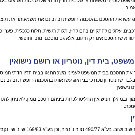
בית המשפט לענייני משפחה או של בית הדין הדתי שלו סמכות השיפוט בעניי
אמור.
וג עשו את ההסכם בהסכמה חופשית ובהבינם את משמעותו ואת תוצאו
ורכבים. עלולים להתקיים בהם לחץ, תלות רגשית, תלות כלכלית, פערי כו
ודא שההסכם אינו רק חתום, אלא גם מוסכם, מובן וחופשי.
פט, בית דין, נוטריון או רושם נישואין
אשר את ההסכם בבית המשפט לענייני משפחה או בבית הדין הדתי המוס
ובלבד שהנוטריון נוכח כי בני הזוג עשו אותו בהסכמה חופשית ובהבינם
 נישואין.
ן, ובמהלך הנישואין החליטו לכרות ביניהם הסכם ממון, לא ניתן להס
מכת.
ן
ככלל, אישור ההסכם הוא תנאי לתוקפו. הפסיקה חזרה וקבעה זאת שוב ושוב. בע"א 490/77 נציה נ' נציה, וכן בע"