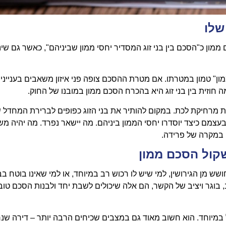
שלו
ן בין בני זוג, התשל"ג – 1973, מגדיר הסכם ממון כ"הסכם בין בני זוג המסדיר יחסי ממון שביניהם", כאשר גם 
 טמון במטרתו. אם מטרת ההסכם צופה פני איזון משאבים בענייני 
ה חוזית בין בני זוג היא בהכרח הסכם ממון במובנו של החוק.
רחיקת לכת. במקום להותיר את בני הזוג כפופים לברירת המחדל 
בעצמם כיצד יוסדרו יחסי הממון ביניהם. מה יישאר נפרד. מה יהיה מש
ה במקרה של פרידה.
שקול הסכם ממון
 מן הגירושין, למי שיש לו רכוש רב במיוחד, או למי שאינו בוטח בבן
ב, בוגר ויציב של הקשר, הם אלה שיכולים לשבת יחד ולבנות הסכם טוב
ל במיוחד. הוא חשוב מאוד גם במצבים שכיחים הרבה יותר – דירה שנ