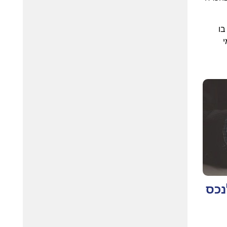
בו
י
נכס