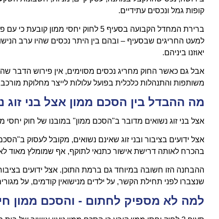
קופות גמל ונכסים עתידיים.
ברירת המחדל הקבועה בסעיף 5 לחוק יחסי מ
למעט החריגים שבסעיף – ובהם בין היתר נכסים שהיו ערב הנישוא
יאוזנו ביניהם.
אבל גם כאשר החוק מחריג נכסים מסוימים, אין פירוש הדבר שהסי
משותפות והתנהלות כלכלית בפועל עלולות לייצר מחלוקת מורכבת 
מה ההבדל בין הסכם ממון אצל בני זוג נש
אצל בני זוג נשואים מדובר ב"הסכם ממון" במובנו של חוק יחסי ממון
אצל ידועים בציבור ובני זוג שאינם נשואים, מקובל לעסוק ב"הסכ
בהכרח לאותה דרישת אישור כתנאי לתוקף, אף שמומלץ מאוד לא
ההבחנה הזו חשובה במיוחד גם ברמת התוכן. אצל ידועים בציבור,
שנצברו לפני תחילת הקשר, על ילדים מנישואין קודמים, על מגורים
למה לא מספיק לחתום - והסכם ממון חייב