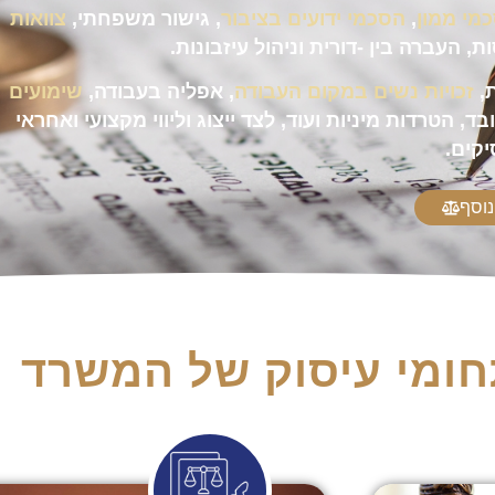
מי ממון
,
הסכמי ידועים בציבור
, גישור משפחתי,
צוואות
, העברה בין -דורית וניהול עיזבונות.
ת,
זכויות נשים במקום העבודה
, אפליה בעבודה,
שימועים
ד, הטרדות מיניות ועוד, לצד ייצוג וליווי מקצועי ואחראי
קים.
נוסף
ומי עיסוק של המשרד