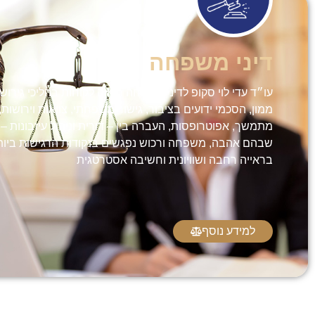
דיני משפחה
עו״ד עדי לוי סקופ לדיני משפחה מלווה לקוחות בהליכי גירושי
ממון, הסכמי ידועים בציבור, גישור משפחתי, צוואות וירושות, י
מתמשך, אפוטרופסות, העברה בין – דורית וניהול עיזבונות –
שבהם אהבה, משפחה ורכוש נפגשים בנקודות הרגישות ביות
בראייה רחבה ושוויונית וחשיבה אסטרטגית
למידע נוסף