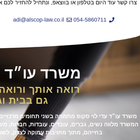
צרו קשר עוד היום בטלפון או בווצאפ, ונתחיל להחזיר לכם א
adi@alscop-law.co.il
054-5860711
משרד עו״ד ע
רואה אותך ורואה
גם בבית ו
משרד עו״ד עדי לוי סקופ מתמחה בשני תחומים מרכזיים
המשרד מלווה נשים, גברים, עובדים, עובדות, חברות, מש
בחייהם, מתוך מחויבות עמוקה לצדק, לשוו