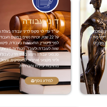
דיני עבודה
ן, הסכמי
עו״ד עדי לוי סקופ לדיני עבודה בעלת ני
יפוי כוח
על 22 שנה, זכויות נשים במקום העב
 במצבים
לפני פיטורין, התעמרות בעבודה, פיטור
ר,
שווה לעובדת ולעובד, הטרדות מיניות, מ
סכסוכי עבודה וייצוג בבתי הדין לעבודה.
וליווי מקצועי ואחראי למעסיקים, והכ
מחויבות ערכית וחברתית.
למידע נוסף