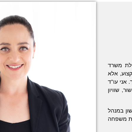
הלת משרד
קצוע, אלא
 אני עו"ד
שור, שוויון
 (LL.B) ותואר ראשון במנהל
מגשרת משפחה