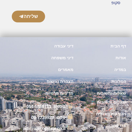
סקופ
שליחה
דף הבית
דיני עבודה
אודות
דיני משפחה
במדיה
מאמרים
המלצות
הצהרת נגישות
שאלות ותשובות
מדיניות פרטיות
שאלות ותשובות
טלפון: 054-5860711
מנהיגות ציבורית
פקס: 09-7739929
צרו קשר
adi@alscop-law.co.il