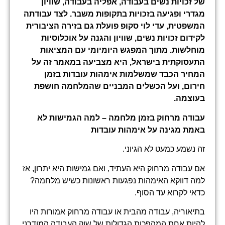
של זכויות נשים בעבודה, אפליה בעבודה, שוויון
מגדרי ופגיעה בזכויות בתקופות משבר. לצד עבודתה
המשפטית, עדי לוי סקופ פועלת גם בזירה הציבורית
לקידום זכויות נשים, שוויון והגנה על אוכלוסיות
מוחלשות. מתוך המפגש היומיומי עם המציאות
התעסוקתית בישראל, היא מצביעה במאמר זה על
המחיר הכבד שמשלמות אימהות עובדות בזמן
חירום, ועל הכשלים המבניים שהמלחמה חושפת
בעוצמה
.
עבודה מרחוק בזמן מלחמה – למה הגמישות לא
באמת מגינה על אימהות עובדות
זה נשמע כמעט לא הגיוני.
אם עבודה מרחוק היא העתיד, ואם גמישות היא יתרון, אז
למה דווקא האימהות נפגעות ראשונות כשיש מלחמה?
כדאי לקרוא עד הסוף.
בתיאוריה, עבודה מהבית או עבודה מרחוק אמורות היו
להיות אחת המהפכות הגדולות של שוק העבודה המודרני.