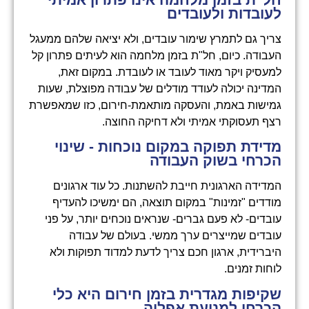
לעובדות ולעובדים
צריך גם לתמרץ שימור עובדים, ולא יציאה שלהם ממעגל
העבודה. כיום, חל"ת בזמן מלחמה הוא לעיתים פתרון קל
למעסיק ויקר מאוד לעובד או לעובדת. במקום זאת,
המדינה יכולה לעודד מודלים של עבודה מפוצלת, שעות
גמישות באמת, והעסקה מותאמת-חירום, כזו שמאפשרת
רצף תעסוקתי אמיתי ולא דחיקה החוצה.
מדידת תפוקה במקום נוכחות - שינוי
הכרחי בשוק העבודה
המדידה הארגונית חייבת להשתנות. כל עוד ארגונים
מודדים "זמינות" במקום תוצאה, הם ימשיכו להעדיף
עובדים- לא פעם גברים- שנראים נוכחים יותר, על פני
עובדים שמייצרים ערך ממשי. בעולם של עבודה
היברידית, ארגון חכם צריך לדעת למדוד תפוקות ולא
לוחות זמנים.
שקיפות מגדרית בזמן חירום היא כלי
הכרחי למניעת אפליה